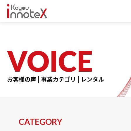
レンタル事業
VOICE
取扱商品一覧
インフラ事業
インフラ整備
お客様の声 | 事業カテゴリ | レンタル
無線LANサイトサーベイ
innoNET WiFi
innoNET VPN
innoNET Storage
CATEGORY
研修事業