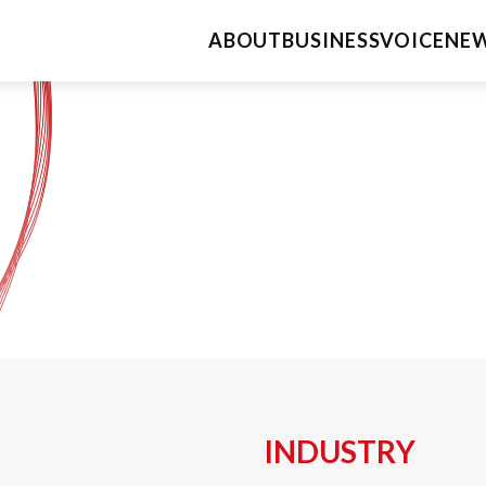
ABOUT
BUSINESS
VOICE
NE
会社概要
レンタル事業
レンタル商品一覧
代表挨拶
インフラ事業
企業理念
インフラ整備
無線LANサイトサーベイ
役員紹介
innoNET WiFi
innoNET VPN
沿革
innoNET Storage
DX推進の取り組み
研修事業
INDUSTRY
eスポーツ事業