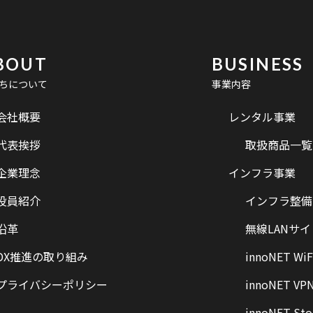
BOUT
BUSINESS
ちについて
事業内容
会社概要
レンタル事業
代表挨拶
取扱商品一覧
企業理念
インフラ事業
役員紹介
インフラ整備
沿革
無線LANサ
DX推進の取り組み
innoNET WiF
プライバシーポリシー
innoNET VP
innoNET Sto