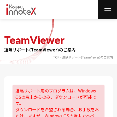
CLO
TeamViewer
レンタル事業
遠隔サポート(TeamViewer)のご案内
取扱商品一覧
TOP
-
遠隔サポート(TeamViewer)のご案内
インフラ事業
インフラ整備
無線LANサイトサーベイ
遠隔サポート用のプログラムは、Windows
innoNET WiFi
OSの端末からのみ、ダウンロードが可能で
innoNET VPN
す。
ダウンロードを希望される場合、お手数をお
innoNET Storage
かけしますが、Windows OSの端末で本ペー