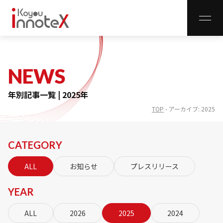
CLO
NEWS
レンタル事業
年別記事一覧 | 2025年
取扱商品一覧
TOP
-
アーカイブ: 2025
インフラ事業
インフラ整備
CATEGORY
無線LANサイトサーベイ
ALL
お知らせ
プレスリリース
innoNET WiFi
YEAR
innoNET VPN
innoNET Storage
ALL
2026
2025
2024