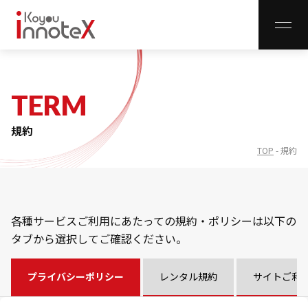
CLO
TERM
レンタル事業
規約
取扱商品一覧
TOP
-
規約
インフラ事業
インフラ整備
各種サービスご利用にあたっての規約・ポリシーは以下の
無線LANサイトサーベイ
タブから選択してご確認ください。
innoNET WiFi
innoNET VPN
プライバシーポリシー
レンタル規約
サイトご利
innoNET Storage